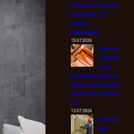
производственных
компаний: что
сейчас
заказывают
15.07.2026
Цена на
Пинотек
с для
наружных работ по
дереву: актуальный
прайс-лист на 2026
год
13.07.2026
Вспенен
ный