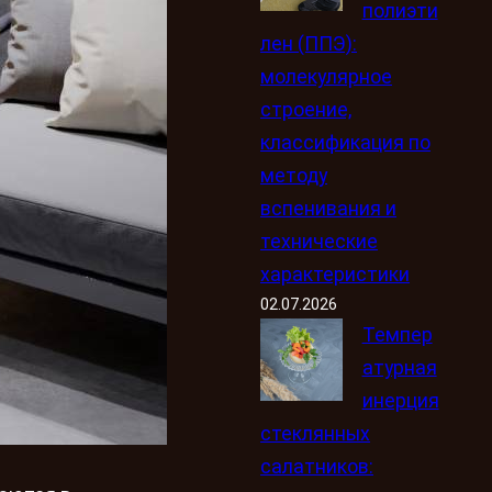
полиэти
лен (ППЭ):
молекулярное
строение,
классификация по
методу
вспенивания и
технические
характеристики
02.07.2026
Темпер
атурная
инерция
стеклянных
салатников: