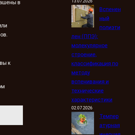
13.07.2026
рашены в
Вспенен
ный
или
полиэти
ов.
лен (ППЭ):
молекулярное
строение,
вы к
классификация по
методу
вспенивания и
ом
технические
характеристики
02.07.2026
Темпер
атурная
инерция