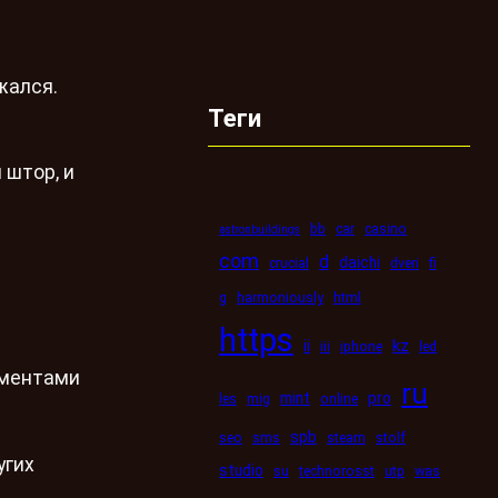
жался.
Теги
 штор, и
bb
car
casino
astronbuildings
com
d
daichi
crucial
dveri
fi
g
harmoniously
html
https
kz
ii
iii
iphone
led
ементами
ru
mint
pro
les
mig
online
spb
seo
sms
steam
stolf
угих
studio
su
technorosst
utp
was