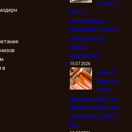
строите
 модерн
льных,
интерьерных и
производственных
компаний: что
четание
сейчас
рнизов
заказывают
им
15.07.2026
 в
Цена на
Пинотек
с для
наружных работ по
дереву: актуальный
прайс-лист на 2026
год