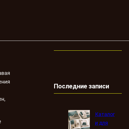
авая
ения
Последние записи
н,
Каталог
е
и для