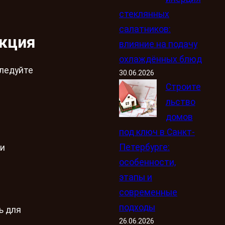
стеклянных
салатников:
укция
влияние на подачу
охлаждённых блюд
Следуйте
30.06.2026
Строите
льство
домов
под ключ в Санкт-
Петербурге:
ли
особенности,
этапы и
современные
подходы
ь для
26.06.2026