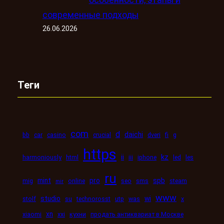
современные подходы
26.06.2026
Теги
com
d
daichi
bb
car
casino
crucial
dveri
fi
g
https
kz
ii
harmoniously
html
iii
iphone
led
les
ru
mint
pro
spb
mig
online
seo
sms
steam
mir
www
studio
wi
stolf
su
technorosst
utp
was
x
xn
xiaomi
xxi
кухни
продать антиквариат в Москве