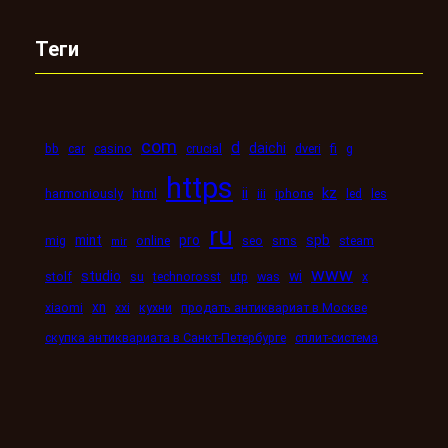
Теги
com
d
daichi
bb
car
casino
crucial
dveri
fi
g
https
kz
ii
harmoniously
html
iii
iphone
led
les
ru
mint
pro
spb
mig
online
seo
sms
steam
mir
www
studio
wi
stolf
su
technorosst
utp
was
x
xn
xiaomi
xxi
кухни
продать антиквариат в Москве
скупка антиквариата в Санкт-Петербурге
сплит-система