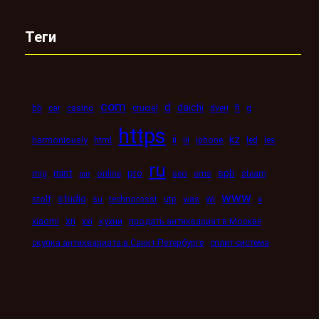
Теги
com
d
daichi
bb
car
casino
crucial
dveri
fi
g
https
kz
ii
harmoniously
html
iii
iphone
led
les
ru
mint
pro
spb
mig
online
seo
sms
steam
mir
www
studio
wi
stolf
su
technorosst
utp
was
x
xn
xiaomi
xxi
кухни
продать антиквариат в Москве
скупка антиквариата в Санкт-Петербурге
сплит-система