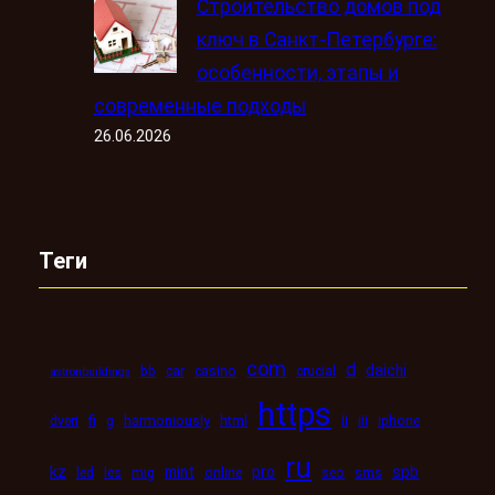
Строительство домов под
ключ в Санкт-Петербурге:
особенности, этапы и
современные подходы
26.06.2026
Теги
com
d
daichi
bb
car
casino
crucial
astronbuildings
https
ii
dveri
fi
g
harmoniously
html
iii
iphone
ru
kz
mint
pro
spb
led
les
mig
online
seo
sms