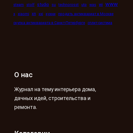
www
studio
wi
steam
stolf
su
technorosst
utp
was
xn
x
xiaomi
xxi
кухни
продать антиквариат в Москве
скупка антиквариата в Санкт-Петербурге
сплит-система
О нас
Журнал на тему интерьера дома,
дачных идей, строительства и
ремонта.