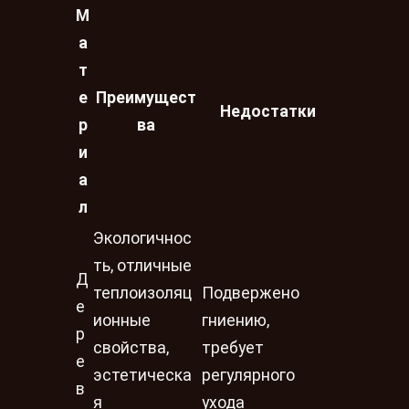
М
а
т
е
Преимущест
Недостатки
р
ва
и
а
л
Экологичнос
ть, отличные
Д
теплоизоляц
Подвержено
е
ионные
гниению,
р
свойства,
требует
е
эстетическа
регулярного
в
я
ухода