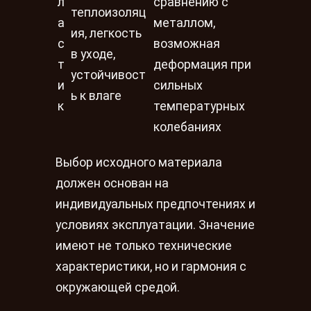
л
сравнению с
теплоизоляц
а
металлом,
ия, легкость
с
возможная
в уходе,
т
деформация при
устойчивост
и
сильных
ь к влаге
к
температурных
колебаниях
Выбор исходного материала
должен основан на
индивидуальных предпочтениях и
условиях эксплуатации. Значение
имеют не только технические
характеристики, но и гармония с
окружающей средой.