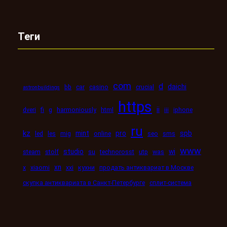
Теги
com
d
daichi
bb
car
casino
crucial
astronbuildings
https
ii
dveri
fi
g
harmoniously
html
iii
iphone
ru
kz
mint
pro
spb
led
les
mig
online
seo
sms
www
studio
wi
steam
stolf
su
technorosst
utp
was
xn
x
xiaomi
xxi
кухни
продать антиквариат в Москве
скупка антиквариата в Санкт-Петербурге
сплит-система