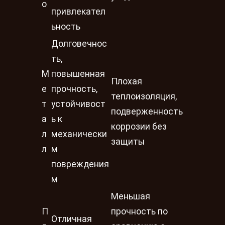
о
привлекател
ьность
Долговечнос
ть,
М
повышенная
Плохая
е
прочность,
теплоизоляция,
т
устойчивост
подверженность
а
ь к
коррозии без
л
механически
защиты
л
м
повреждения
м
Меньшая
П
прочность по
Отличная