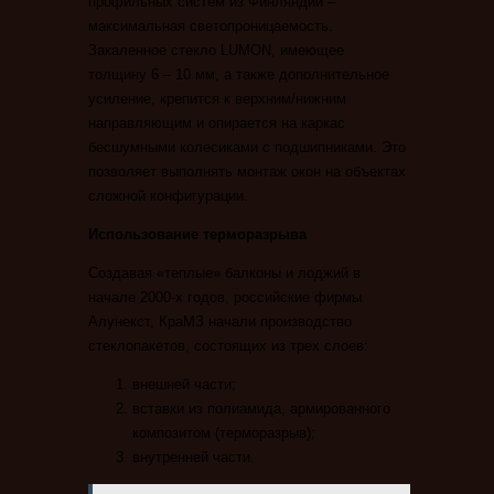
профильных систем из Финляндии –
максимальная светопроницаемость.
Закаленное стекло LUMON, имеющее
толщину 6 – 10 мм, а также дополнительное
усиление, крепится к верхним/нижним
направляющим и опирается на каркас
бесшумными колесиками с подшипниками. Это
позволяет выполнять монтаж окон на объектах
сложной конфигурации.
Использование терморазрыва
Создавая «теплые» балконы и лоджий в
начале 2000-х годов, российские фирмы
Алунекст, КраМЗ начали производство
стеклопакетов, состоящих из трех слоев:
внешней части;
вставки из полиамида, армированного
композитом (терморазрыв);
внутренней части.