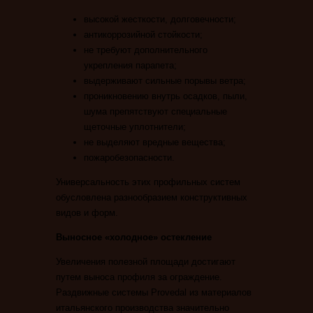
высокой жесткости, долговечности;
антикоррозийной стойкости;
не требуют дополнительного
укрепления парапета;
выдерживают сильные порывы ветра;
проникновению внутрь осадков, пыли,
шума препятствуют специальные
щеточные уплотнители;
не выделяют вредные вещества;
пожаробезопасности.
Универсальность этих профильных систем
обусловлена разнообразием конструктивных
видов и форм.
Выносное «холодное» остекление
Увеличения полезной площади достигают
путем выноса профиля за ограждение.
Раздвижные системы Provedal из материалов
итальянского производства значительно