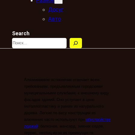
Разное
Досуг
Авто
Search
Алюминиевое остекление отвечает всем
требованиям, предъявляемым городскими
муниципальными службами, к внешнему виду
фасадов зданий. Оно уступает в цене
металлопластику и рамам из натурального
дерева. Легкие по весу конструкции из
алюминия часто используют при
обустройстве
лоджий
, балконов, мансард, зимних садов,
террас, теплиц из-за их преимуществ: