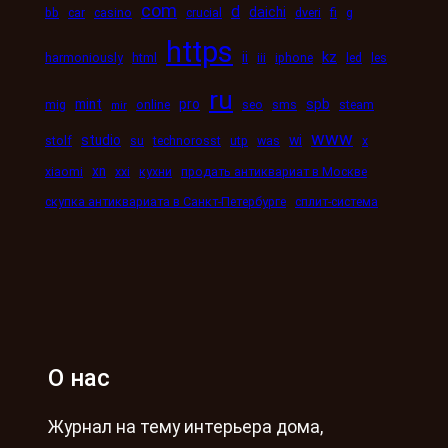
com
d
daichi
bb
car
casino
crucial
dveri
fi
g
https
kz
ii
harmoniously
html
iii
iphone
led
les
ru
mint
pro
spb
mig
online
seo
sms
steam
mir
www
studio
wi
stolf
su
technorosst
utp
was
x
xn
xiaomi
xxi
кухни
продать антиквариат в Москве
скупка антиквариата в Санкт-Петербурге
сплит-система
О нас
Журнал на тему интерьера дома,