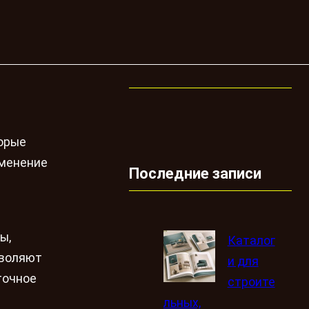
торые
именение
Последние записи
ы,
Каталог
зволяют
и для
точное
строите
льных,