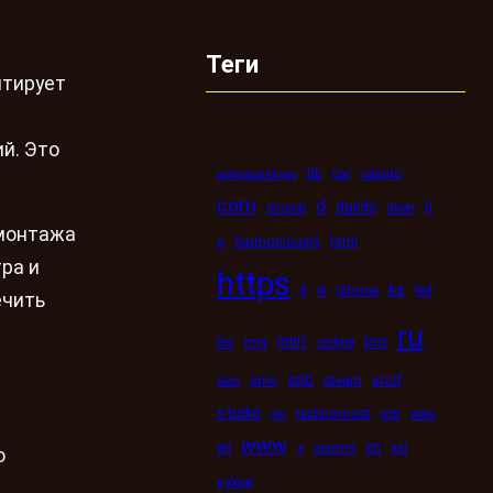
Теги
нтирует
й. Это
bb
car
casino
astronbuildings
com
d
daichi
crucial
dveri
fi
 монтажа
g
harmoniously
html
ра и
https
kz
ii
iii
iphone
led
ечить
ru
mint
pro
les
mig
online
spb
seo
sms
steam
stolf
studio
su
technorosst
utp
was
www
wi
xn
x
xiaomi
xxi
о
кухни