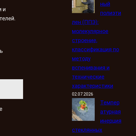
ный
и и
полиэти
телей.
лен (ППЭ):
молекулярное
строение,
классификация по
ь
методу
и
вспенивания и
технические
характеристики
02.07.2026
Темпер
е
атурная
инерция
стеклянных