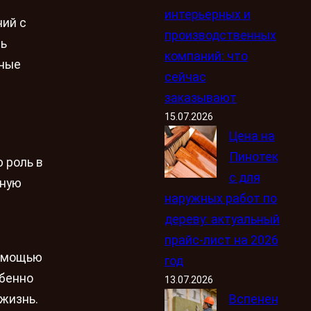
интерьерных и
ий с
производственных
ть
компаний: что
сные
сейчас
заказывают
15.07.2026
Цена на
Пинотек
 роль в
с для
жную
наружных работ по
дереву: актуальный
прайс-лист на 2026
помощью
год
обенно
13.07.2026
Вспенен
 жизнь.