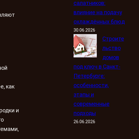
салатников:
влияние на подачу
авляют
охлаждённых блюд
30.06.2026
Строите
льство
домов
под ключ в Санкт-
ной
Петербурге:
особенности,
е, как
этапы и
современные
родки и
подходы
го
26.06.2026
темами,