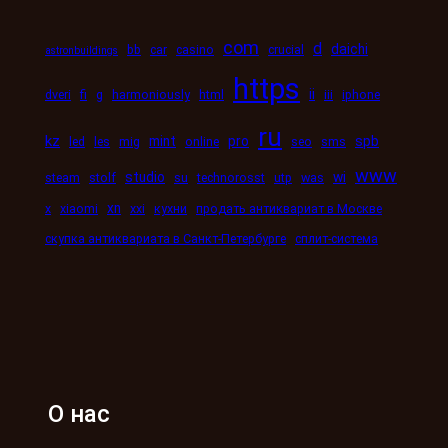
com
d
daichi
bb
car
casino
crucial
astronbuildings
https
ii
dveri
fi
g
harmoniously
html
iii
iphone
ru
kz
mint
pro
spb
led
les
mig
online
seo
sms
www
studio
wi
steam
stolf
su
technorosst
utp
was
xn
x
xiaomi
xxi
кухни
продать антиквариат в Москве
скупка антиквариата в Санкт-Петербурге
сплит-система
О нас