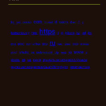
com
d
daichi
bb
car
casino
crucial
dveri
fi
g
https
kz
ii
harmoniously
html
iii
iphone
led
les
ru
mint
pro
spb
mig
online
seo
sms
steam
mir
www
studio
wi
stolf
su
technorosst
utp
was
x
xn
xiaomi
xxi
кухни
продать антиквариат в Москве
скупка антиквариата в Санкт-Петербурге
сплит-система