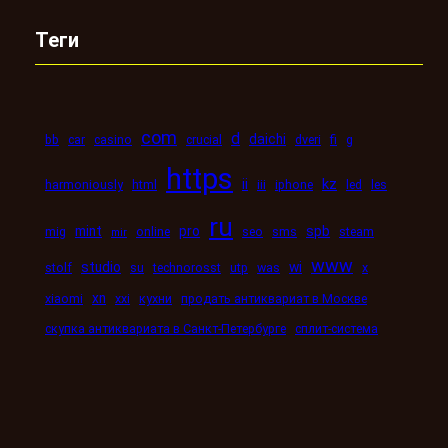
Теги
com
d
daichi
bb
car
casino
crucial
dveri
fi
g
https
kz
ii
harmoniously
html
iii
iphone
led
les
ru
mint
pro
spb
mig
online
seo
sms
steam
mir
www
studio
wi
stolf
su
technorosst
utp
was
x
xn
xiaomi
xxi
кухни
продать антиквариат в Москве
скупка антиквариата в Санкт-Петербурге
сплит-система