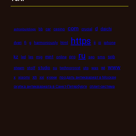
com
d
daichi
bb
car
casino
crucial
astronbuildings
https
ii
dveri
fi
g
harmoniously
html
iii
iphone
ru
kz
mint
pro
spb
led
les
mig
online
seo
sms
www
studio
wi
steam
stolf
su
technorosst
utp
was
xn
x
xiaomi
xxi
кухни
продать антиквариат в Москве
скупка антиквариата в Санкт-Петербурге
сплит-система