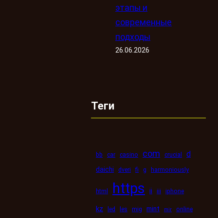
этапы и
современные
подходы
26.06.2026
Теги
com
d
bb
car
casino
crucial
daichi
dveri
fi
g
harmoniously
https
ii
html
iii
iphone
kz
mint
led
les
mig
online
mir