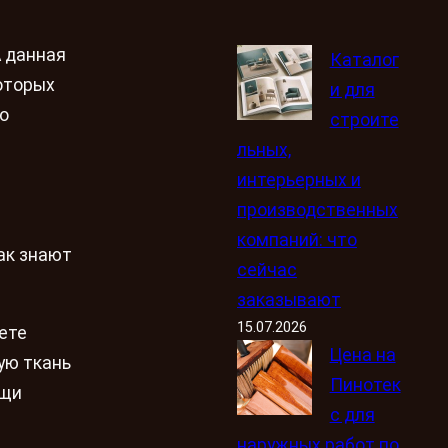
А данная
Каталог
оторых
и для
о
строите
льных,
интерьерных и
производственных
компаний: что
ак знают
сейчас
заказывают
15.07.2026
ете
Цена на
ую ткань
Пинотек
ощи
с для
наружных работ по