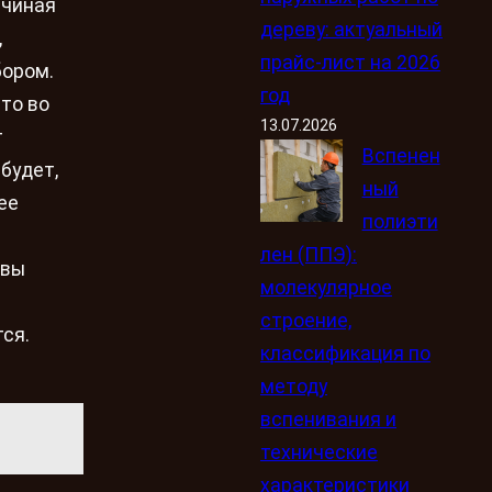
ачиная
дереву: актуальный
,
прайс-лист на 2026
бором.
год
то во
13.07.2026
т
Вспенен
 будет,
ный
ее
полиэти
лен (ППЭ):
 вы
молекулярное
строение,
ся.
классификация по
методу
вспенивания и
технические
характеристики