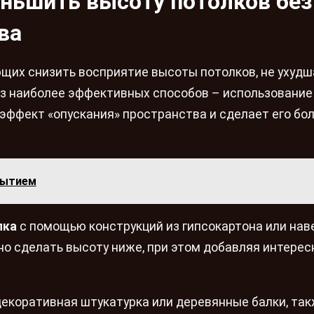
ньшить высоту потолков без
ва
их снизить восприятие высоты потолков, не ухудш
з наиболее эффективных способов – использовани
эффект «опускания» пространства и сделает его бо
рытием
лка
с помощью конструкций из гипсокартона или нав
но сделать высоту ниже, при этом добавляя интере
 декоративная штукатурка или деревянные балки, та