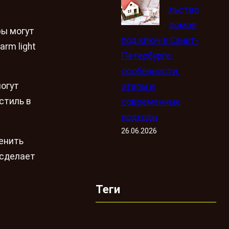
льство
домов
ры могут
под ключ в Санкт-
rm light
Петербурге:
особенности,
могут
этапы и
стиль в
современные
подходы
26.06.2026
енить
 сделает
Теги