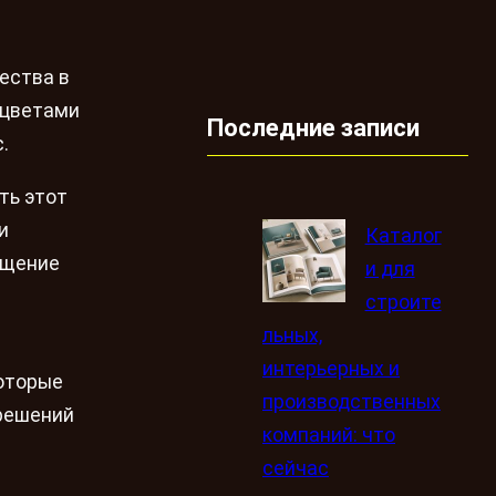
ества в
 цветами
Последние записи
.
ть этот
и
Каталог
ещение
и для
строите
льных,
интерьерных и
которые
производственных
 решений
компаний: что
сейчас