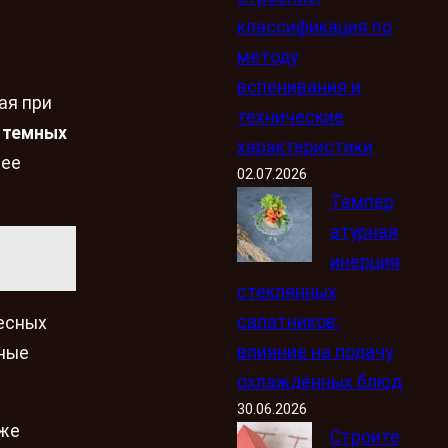
классификация по
методу
вспенивания и
ая при
технические
е
темных
характеристики
лее
02.07.2026
Темпер
атурная
инерция
стеклянных
салатников:
есных
влияние на подачу
сные
охлаждённых блюд
30.06.2026
кже
Строите