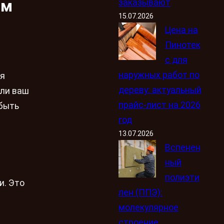
ом
заказывают
15.07.2026
Цена на
Пинотек
с для
наружных работ по
ля
дереву: актуальный
сли ваш
прайс-лист на 2026
 быть
год
13.07.2026
Вспенен
ный
полиэти
и. Это
лен (ППЭ):
молекулярное
строение,