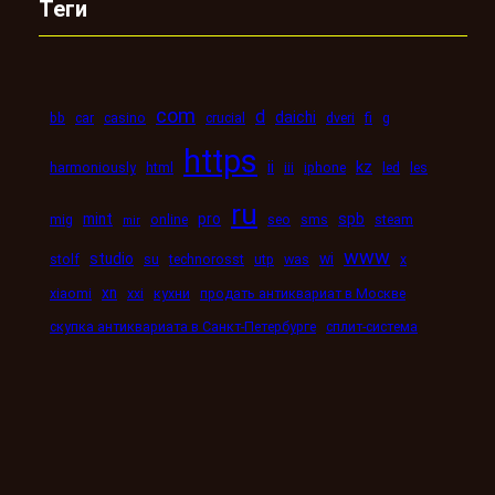
Теги
com
d
daichi
bb
car
casino
crucial
dveri
fi
g
https
kz
ii
harmoniously
html
iii
iphone
led
les
ru
mint
pro
spb
mig
online
seo
sms
steam
mir
www
studio
wi
stolf
su
technorosst
utp
was
x
xn
xiaomi
xxi
кухни
продать антиквариат в Москве
скупка антиквариата в Санкт-Петербурге
сплит-система