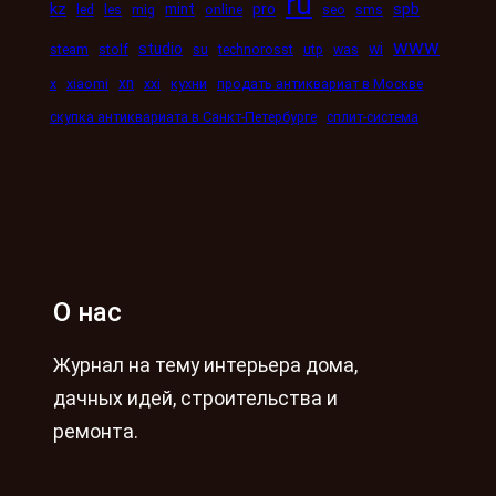
ru
kz
mint
pro
spb
led
les
mig
online
seo
sms
www
studio
wi
steam
stolf
su
technorosst
utp
was
xn
x
xiaomi
xxi
кухни
продать антиквариат в Москве
скупка антиквариата в Санкт-Петербурге
сплит-система
О нас
Журнал на тему интерьера дома,
дачных идей, строительства и
ремонта.