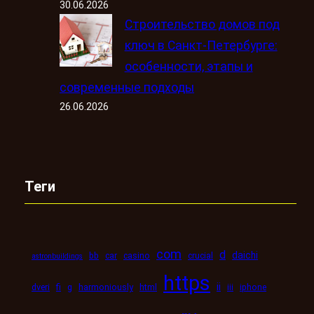
30.06.2026
Строительство домов под
ключ в Санкт-Петербурге:
особенности, этапы и
современные подходы
26.06.2026
Теги
com
d
daichi
bb
car
casino
crucial
astronbuildings
https
ii
dveri
fi
g
harmoniously
html
iii
iphone