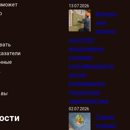
поможет
13.07.2026
р
Вспенен
ный
полиэти
лен (ППЭ):
вать
молекулярное
казатели
строение,
анные
классификация по
,
методу
вспенивания и
технические
 вы
характеристики
02.07.2026
ости
Темпер
атурная