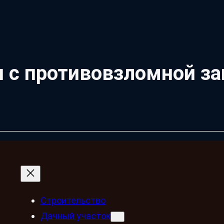
н с противовзломной з
Строительство
Дачный участок