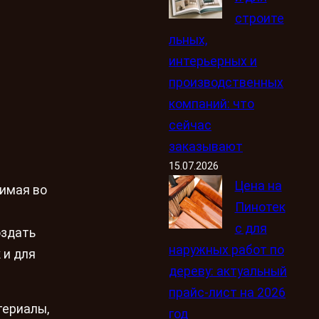
строите
льных,
интерьерных и
производственных
компаний: что
сейчас
заказывают
15.07.2026
Цена на
имая во
Пинотек
с для
оздать
наружных работ по
 и для
дереву: актуальный
прайс-лист на 2026
териалы,
год