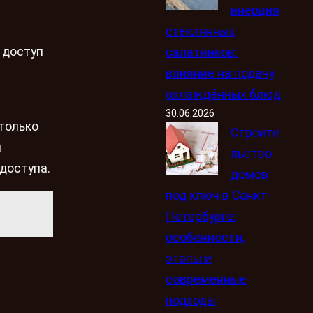
инерция
стеклянных
 доступ
салатников:
влияние на подачу
охлаждённых блюд
30.06.2026
только
Строите
я
льство
доступа.
домов
под ключ в Санкт-
Петербурге:
особенности,
этапы и
современные
подходы