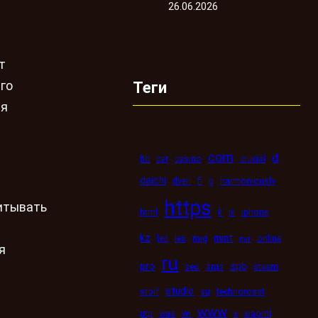
26.06.2026
т
Теги
го
ая
com
d
bb
car
casino
crucial
daichi
dveri
fi
g
harmoniously
https
итывать
ii
html
iii
iphone
kz
mint
led
les
mig
online
mir
я
ru
pro
spb
seo
sms
steam
studio
stolf
su
technorosst
www
wi
utp
was
x
xiaomi