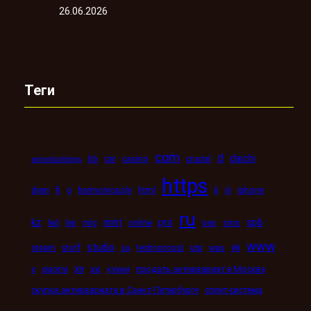
26.06.2026
Теги
com
d
daichi
bb
car
casino
crucial
astronbuildings
https
ii
dveri
fi
g
harmoniously
html
iii
iphone
ru
kz
mint
pro
spb
led
les
mig
online
seo
sms
www
studio
wi
steam
stolf
su
technorosst
utp
was
xn
x
xiaomi
xxi
кухни
продать антиквариат в Москве
скупка антиквариата в Санкт-Петербурге
сплит-система