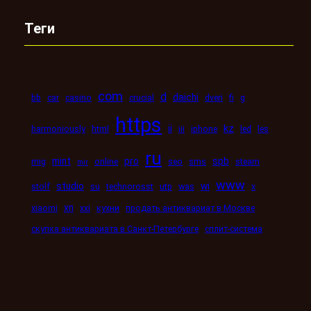
Теги
com
d
daichi
bb
car
casino
crucial
dveri
fi
g
https
kz
ii
harmoniously
html
iii
iphone
led
les
ru
mint
pro
spb
mig
online
seo
sms
steam
mir
www
studio
wi
stolf
su
technorosst
utp
was
x
xn
xiaomi
xxi
кухни
продать антиквариат в Москве
скупка антиквариата в Санкт-Петербурге
сплит-система