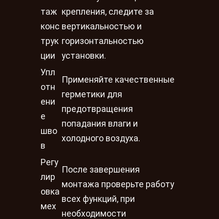
таж
крепления, следите за
конс
вертикальностью и
трук
горизонтальностью
ции
установки.
Упл
Применяйте качественные
отн
герметики для
ени
предотвращения
е
попадания влаги и
шво
холодного воздуха.
в
Регу
После завершения
лир
монтажа проверьте работу
овка
всех функций, при
мех
необходимости