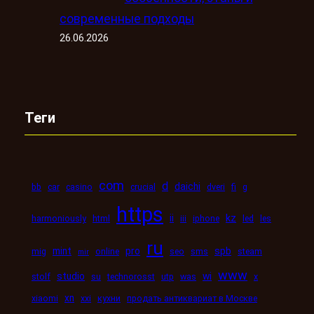
современные подходы
26.06.2026
Теги
com
d
daichi
bb
car
casino
crucial
dveri
fi
g
https
kz
ii
harmoniously
html
iii
iphone
led
les
ru
mint
pro
spb
mig
online
seo
sms
steam
mir
www
studio
wi
stolf
su
technorosst
utp
was
x
xn
xiaomi
xxi
кухни
продать антиквариат в Москве