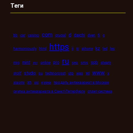
Теги
com
d
daichi
bb
car
casino
crucial
dveri
fi
g
https
kz
ii
harmoniously
html
iii
iphone
led
les
ru
mint
pro
spb
mig
online
seo
sms
steam
mir
www
studio
wi
stolf
su
technorosst
utp
was
x
xn
xiaomi
xxi
кухни
продать антиквариат в Москве
скупка антиквариата в Санкт-Петербурге
сплит-система