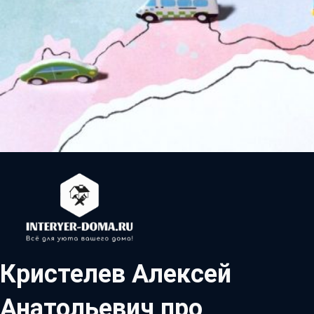
Кристелев Алексей
Анатольевич про