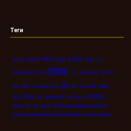
Теги
com
d
daichi
bb
car
casino
crucial
dveri
fi
g
https
kz
ii
harmoniously
html
iii
iphone
led
les
ru
mint
pro
spb
mig
online
seo
sms
steam
mir
www
studio
wi
stolf
su
technorosst
utp
was
x
xn
xiaomi
xxi
кухни
продать антиквариат в Москве
скупка антиквариата в Санкт-Петербурге
сплит-система