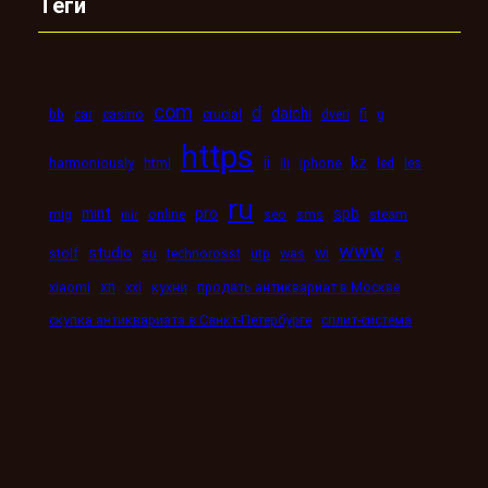
Теги
com
d
daichi
bb
car
casino
crucial
dveri
fi
g
https
kz
ii
harmoniously
html
iii
iphone
led
les
ru
mint
pro
spb
mig
online
seo
sms
steam
mir
www
studio
wi
stolf
su
technorosst
utp
was
x
xn
xiaomi
xxi
кухни
продать антиквариат в Москве
скупка антиквариата в Санкт-Петербурге
сплит-система