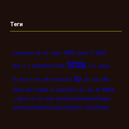
Теги
com
d
daichi
bb
car
casino
crucial
astronbuildings
https
ii
dveri
fi
g
harmoniously
html
iii
iphone
ru
kz
mint
pro
spb
led
les
mig
online
seo
sms
www
studio
wi
steam
stolf
su
technorosst
utp
was
xn
x
xiaomi
xxi
кухни
продать антиквариат в Москве
скупка антиквариата в Санкт-Петербурге
сплит-система