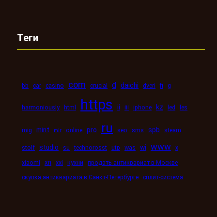
Теги
com
d
daichi
bb
car
casino
crucial
dveri
fi
g
https
kz
ii
harmoniously
html
iii
iphone
led
les
ru
mint
pro
spb
mig
online
seo
sms
steam
mir
www
studio
wi
stolf
su
technorosst
utp
was
x
xn
xiaomi
xxi
кухни
продать антиквариат в Москве
скупка антиквариата в Санкт-Петербурге
сплит-система