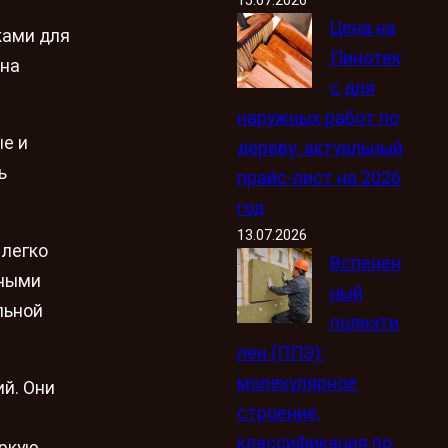
Цена на
ками для
Пинотек
 на
с для
наружных работ по
ые и
дереву: актуальный
ь
прайс-лист на 2026
год
13.07.2026
 легко
Вспенен
ьными
ный
льной
полиэти
лен (ППЭ):
молекулярное
й. Они
строение,
классификация по