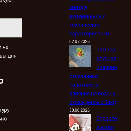
аркую
методу
вспенивания и
технические
характеристики
02.07.2026
и не
Темпер
овы для
атурная
инерция
стеклянных
о
салатников:
влияние на подачу
охлаждённых блюд
туру
30.06.2026
Строите
ьно
льство