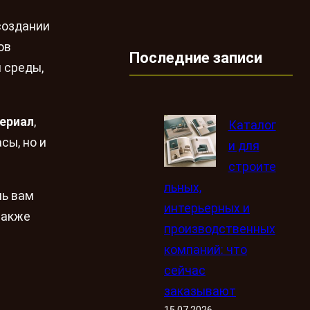
создании
ов
Последние записи
 среды,
ериал
,
Каталог
сы, но и
и для
строите
льных,
чь вам
интерьерных и
также
производственных
компаний: что
сейчас
заказывают
15.07.2026