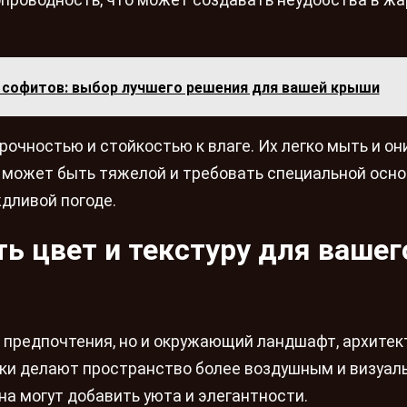
проводность, что может создавать неудобства в ж
 софитов: выбор лучшего решения для вашей крыши
очностью и стойкостью к влаге. Их легко мыть и он
 может быть тяжелой и требовать специальной осн
ждливой погоде.
ь цвет и текстуру для вашег
е предпочтения, но и окружающий ландшафт, архитек
нки делают пространство более воздушным и визуал
на могут добавить уюта и элегантности.