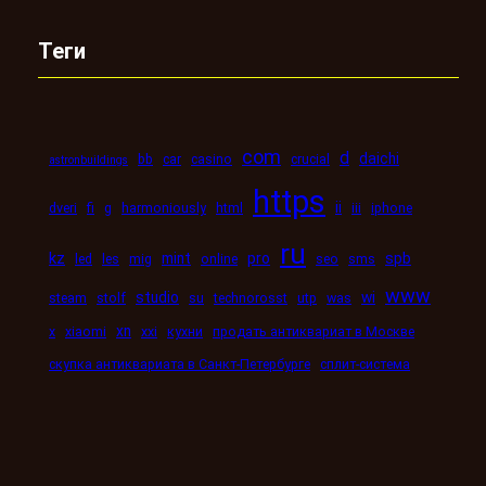
Теги
com
d
daichi
bb
car
casino
crucial
astronbuildings
https
ii
dveri
fi
g
harmoniously
html
iii
iphone
ru
kz
mint
pro
spb
led
les
mig
online
seo
sms
www
studio
wi
steam
stolf
su
technorosst
utp
was
xn
x
xiaomi
xxi
кухни
продать антиквариат в Москве
скупка антиквариата в Санкт-Петербурге
сплит-система