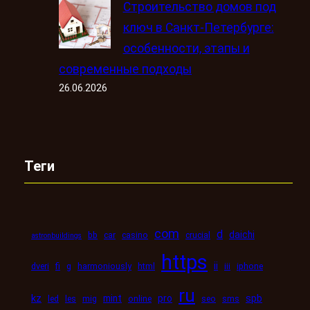
Строительство домов под
ключ в Санкт-Петербурге:
особенности, этапы и
современные подходы
26.06.2026
Теги
com
d
daichi
bb
car
casino
crucial
astronbuildings
https
ii
dveri
fi
g
harmoniously
html
iii
iphone
ru
kz
mint
pro
spb
led
les
mig
online
seo
sms