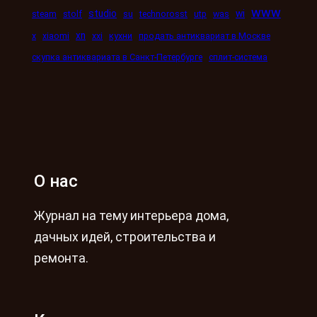
www
studio
wi
steam
stolf
su
technorosst
utp
was
xn
x
xiaomi
xxi
кухни
продать антиквариат в Москве
скупка антиквариата в Санкт-Петербурге
сплит-система
О нас
Журнал на тему интерьера дома,
дачных идей, строительства и
ремонта.