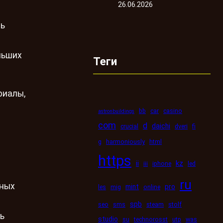
26.06.2026
ть
льших
Теги
риалы,
bb
car
casino
astronbuildings
com
d
daichi
crucial
dveri
fi
g
harmoniously
html
https
kz
ii
iii
iphone
led
ru
жных
mint
pro
les
mig
online
spb
seo
sms
steam
stolf
ь
studio
su
technorosst
utp
was