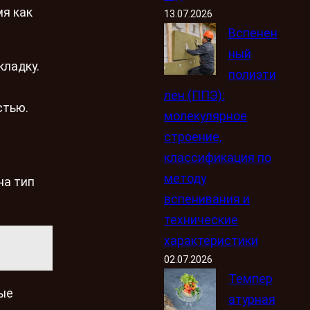
мя как
13.07.2026
Вспенен
ный
кладку.
полиэти
лен (ППЭ):
стью.
молекулярное
строение,
классификация по
методу
на тип
вспенивания и
технические
характеристики
02.07.2026
Темпер
ные
атурная