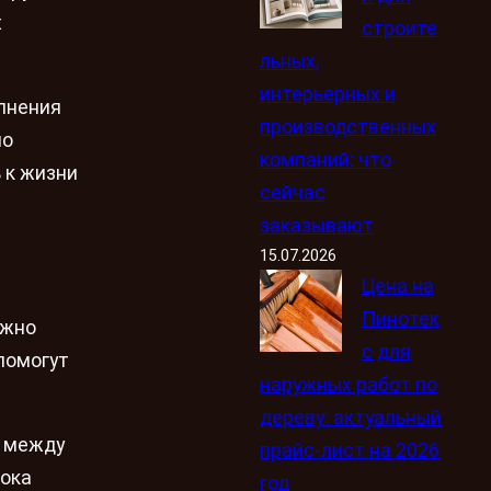
х
строите
льных,
интерьерных и
лнения
производственных
но
компаний: что
 к жизни
сейчас
заказывают
15.07.2026
Цена на
Пинотек
ажно
с для
помогут
наружных работ по
дереву: актуальный
р между
прайс-лист на 2026
рока
год