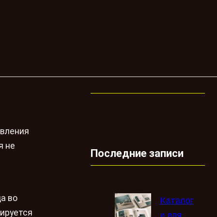
авления
я не
Последние записи
а во
Каталог
нируется
и для