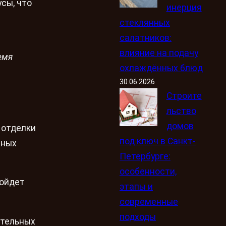
сы, что
инерция
стеклянных
салатников:
влияние на подачу
емя
охлаждённых блюд
30.06.2026
Строите
льство
домов
 отделки
под ключ в Санкт-
нных
Петербурге:
особенности,
дойдет
этапы и
современные
подходы
ительных