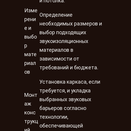
и потолка.
Изме
Определение
рени
необходимых размеров и
е и
выбор подходящих
выбо
звукоизоляционных
р
материалов в
мате
зависимости от
риал
требований и бюджета.
ов
Установка каркаса, если
требуется, и укладка
Монт
выбранных звуковых
аж
барьеров согласно
конс
технологии,
трукц
обеспечивающей
ий