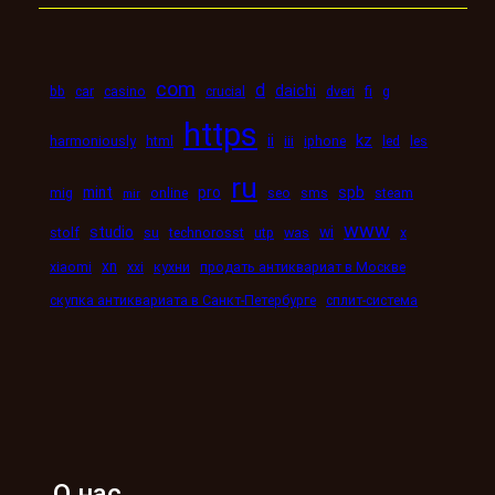
com
d
daichi
bb
car
casino
crucial
dveri
fi
g
https
kz
ii
harmoniously
html
iii
iphone
led
les
ru
mint
pro
spb
mig
online
seo
sms
steam
mir
www
studio
wi
stolf
su
technorosst
utp
was
x
xn
xiaomi
xxi
кухни
продать антиквариат в Москве
скупка антиквариата в Санкт-Петербурге
сплит-система
О нас