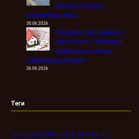
влияние на подачу
охлаждённых блюд
30.06.2026
Строительство домов под
ключ в Санкт-Петербурге:
особенности, этапы и
современные подходы
26.06.2026
Теги
com
d
daichi
bb
car
casino
crucial
dveri
fi
g