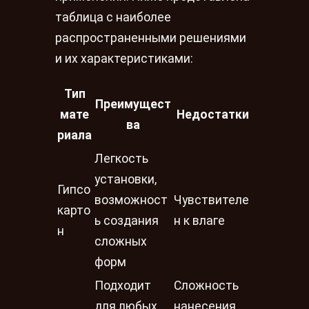
таблица с наиболее
распространенными решениями
и их характеристиками:
Тип
Преимущест
мате
Недостатки
ва
риала
Легкость
установки,
Гипсо
возможност
Чувствителе
карто
ь создания
н к влаге
н
сложных
форм
Подходит
Сложность
для любых
нанесения,