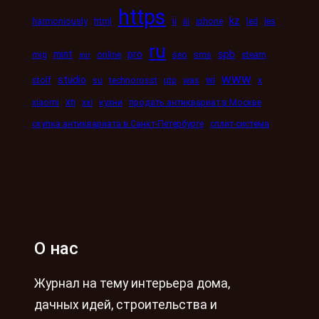
https
kz
ii
harmoniously
html
iii
iphone
led
les
ru
mint
pro
spb
mig
online
seo
sms
steam
mir
www
studio
wi
stolf
su
technorosst
utp
was
x
xn
xiaomi
xxi
кухни
продать антиквариат в Москве
скупка антиквариата в Санкт-Петербурге
сплит-система
О нас
Журнал на тему интерьера дома,
дачных идей, строительства и