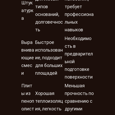
Штук
типов
требует
атурк
оснований,
профессиона
а
долговечнос
льных
ть
навыков
Необходимо
Выра
Быстрое
сть в
внива
использован
предварител
ющие
ие, подходит
ьной
смес
для больших
подготовке
и
площадей
поверхности
Плит
Меньшая
ы из
Хорошая
прочность по
пеноп
теплоизоляц
сравнению с
олист
ия, легкость
другими