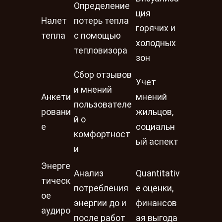
Определение
ция
Налет
потерь тепла
горячих и
тепла
с помощью
холодных
тепловизора
зон
Сбор отзывов
Учет
и мнений
Анкети
мнений
пользователе
ровани
жильцов,
й о
е
социальн
комфортност
ый аспект
и
Энерге
Анализ
Quantitativ
тическ
потребления
e оценки,
ое
энергии до и
финансов
аудиро
после работ
ая выгода