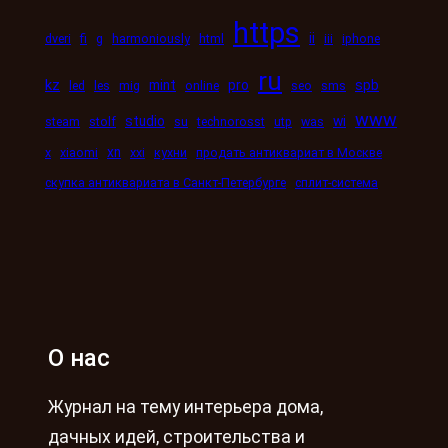
https
ii
dveri
fi
g
harmoniously
html
iii
iphone
ru
kz
mint
pro
spb
led
les
mig
online
seo
sms
www
studio
wi
steam
stolf
su
technorosst
utp
was
xn
x
xiaomi
xxi
кухни
продать антиквариат в Москве
скупка антиквариата в Санкт-Петербурге
сплит-система
О нас
Журнал на тему интерьера дома,
дачных идей, строительства и