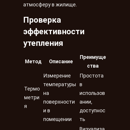
атмосферу в жилище.
Проверка
эффективности
утепления
Преимуще
Метод
Описание
ства
Измерение
Простота
температуры
в
Термо
на
использов
метри
поверхности
ании,
я
и в
доступнос
помещении
ть
Визуализа