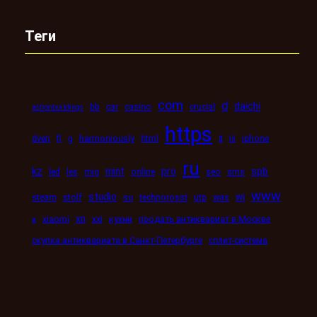
Теги
com
d
daichi
bb
car
casino
crucial
astronbuildings
https
ii
dveri
fi
g
harmoniously
html
iii
iphone
ru
kz
mint
pro
spb
led
les
mig
online
seo
sms
www
studio
wi
steam
stolf
su
technorosst
utp
was
xn
x
xiaomi
xxi
кухни
продать антиквариат в Москве
скупка антиквариата в Санкт-Петербурге
сплит-система