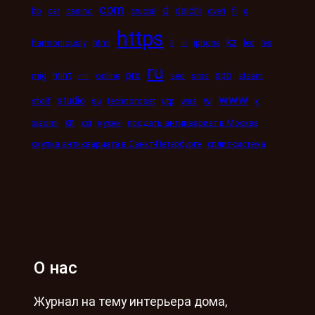
com
d
daichi
bb
car
casino
crucial
dveri
fi
g
https
kz
ii
harmoniously
html
iii
iphone
led
les
ru
mint
pro
spb
mig
online
seo
sms
steam
mir
www
studio
wi
stolf
su
technorosst
utp
was
x
xn
xiaomi
xxi
кухни
продать антиквариат в Москве
скупка антиквариата в Санкт-Петербурге
сплит-система
О нас
Журнал на тему интерьера дома,