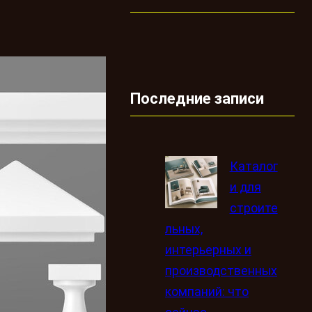
Последние записи
Каталог
и для
строите
льных,
интерьерных и
производственных
компаний: что