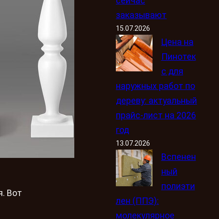
сейчас
заказывают
15.07.2026
Цена на
Пинотек
с для
наружных работ по
дереву: актуальный
прайс-лист на 2026
год
13.07.2026
Вспенен
ный
полиэти
. Вот
лен (ППЭ):
молекулярное