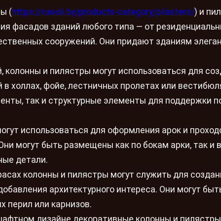
ы (
https://cavoli.by/products-category/pilasters/
) и пи
ия фасадов зданий любого типа — от резиденциаль
ественных сооружений. Они придают зданиям элеган
, колонны и пилястры могут использоваться для со
в холлах, фойе, лестничных пролетах или вестибюл
енты, так и структурные элементы для поддержки п
могут использоваться для оформления арок и проход
Они могут быть размещены как по бокам арки, так и 
ные детали.
ррасах колонны и пилястры могут служить для создан
обавления архитектурного интереса. Они могут быт
х перил или карнизов.
шафтном дизайне декоративные колонны и пилястры