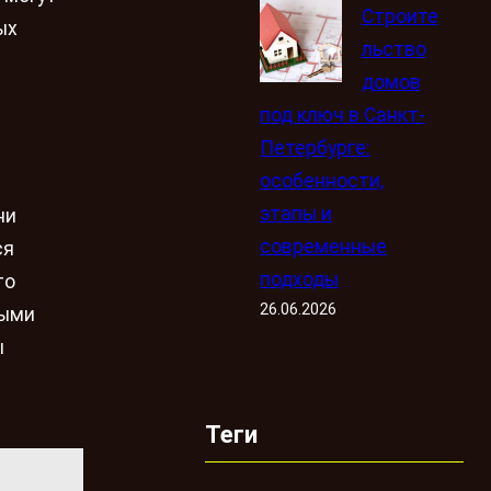
Строите
ых
льство
домов
под ключ в Санкт-
Петербурге:
особенности,
этапы и
они
современные
ся
подходы
то
26.06.2026
ными
ы
Теги