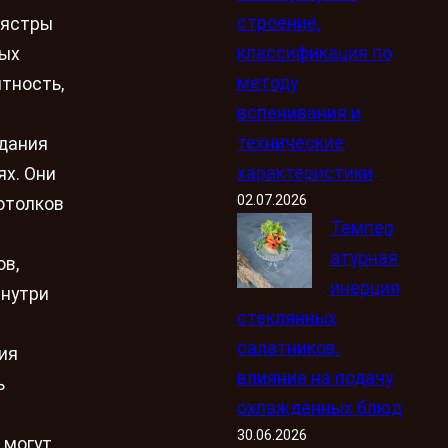
строение,
лястры
классификация по
ных
методу
тность,
вспенивания и
технические
здания
характеристики
ях. Они
02.07.2026
отолков
Темпер
атурная
ов,
инерция
внутри
стеклянных
салатников:
ия
влияние на подачу
ь
охлаждённых блюд
30.06.2026
 могут