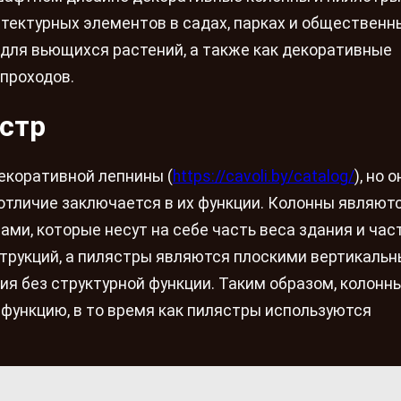
тектурных элементов в садах, парках и общественн
ы для вьющихся растений, а также как декоративные
проходов.
ястр
екоративной лепнины (
https://cavoli.by/catalog/
), но 
тличие заключается в их функции. Колонны являют
и, которые несут на себе часть веса здания и час
трукций, а пилястры являются плоскими вертикаль
ия без структурной функции. Таким образом, колонн
 функцию, в то время как пилястры используются