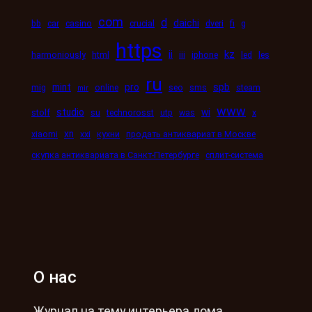
com
d
daichi
bb
car
casino
crucial
dveri
fi
g
https
kz
ii
harmoniously
html
iii
iphone
led
les
ru
mint
pro
spb
mig
online
seo
sms
steam
mir
www
studio
wi
stolf
su
technorosst
utp
was
x
xn
xiaomi
xxi
кухни
продать антиквариат в Москве
скупка антиквариата в Санкт-Петербурге
сплит-система
О нас
Журнал на тему интерьера дома,