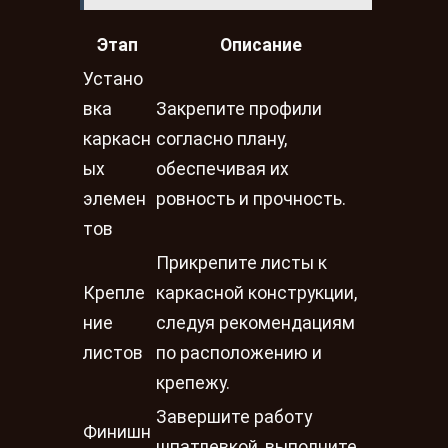
Этап
Описание
Устано
вка
Закрепите профили
каркасн
согласно плану,
ых
обеспечивая их
элемен
ровность и прочность.
тов
Прикрепите листы к
Крепле
каркасной конструкции,
ние
следуя рекомендациям
листов
по расположению и
крепежу.
Завершите работу
Финишн
шпатлевкой, выполните