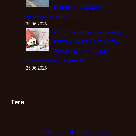
влияние на подачу
охлаждённых блюд
30.06.2026
Строительство домов под
ключ в Санкт-Петербурге:
особенности, этапы и
современные подходы
26.06.2026
Теги
com
d
daichi
bb
car
casino
crucial
dveri
fi
g