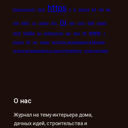
https
kz
ii
harmoniously
html
iii
iphone
led
les
ru
mint
pro
spb
mig
online
seo
sms
steam
mir
www
studio
wi
stolf
su
technorosst
utp
was
x
xn
xiaomi
xxi
кухни
продать антиквариат в Москве
скупка антиквариата в Санкт-Петербурге
сплит-система
О нас
Журнал на тему интерьера дома,
дачных идей, строительства и