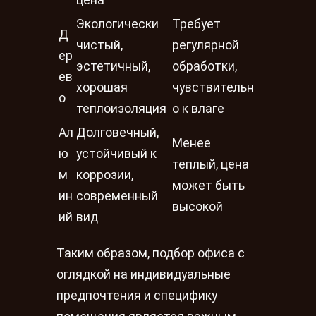
цена
Экологически
Требует
Д
чистый,
регулярной
ер
эстетичный,
обработки,
ев
хорошая
чувствительн
о
теплоизоляция
о к влаге
Ал
Долговечный,
Менее
ю
устойчивый к
теплый, цена
м
коррозии,
может быть
ин
современный
высокой
ий
вид
Таким образом, подбор офиса с
оглядкой на индивидуальные
предпочтения и специфику