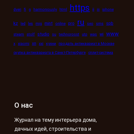
https
ii
dveri
fi
g
harmoniously
html
iii
iphone
ru
kz
mint
pro
spb
led
les
mig
online
seo
sms
www
studio
wi
steam
stolf
su
technorosst
utp
was
xn
x
xiaomi
xxi
кухни
продать антиквариат в Москве
скупка антиквариата в Санкт-Петербурге
сплит-система
О нас
Журнал на тему интерьера дома,
дачных идей, строительства и