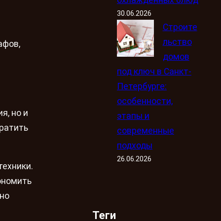
30.06.2026
Строите
льство
афов,
домов
под ключ в Санкт-
Петербурге:
особенности,
я, но и
этапы и
вратить
современные
подходы
26.06.2026
техники.
ономить
жно
Теги