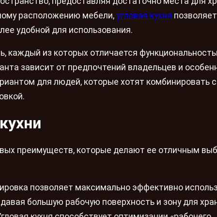
остранство, предоставляя достаточно места для х
тному расположению мебели,
угловая кухня
позволяет
олее удобной для использования.
нь, каждый из которых отличается функциональность
ианта зависит от предпочтений владельцев и особен
вариантом для людей, которые хотят комбинировать 
овкой.
кухни
чевых преимуществ, которые делают ее отличным вы
нировка позволяет максимально эффективно исполь
здавая большую рабочую поверхность и зону для хра
Угловая кухня способствует оптимизации «рабочего