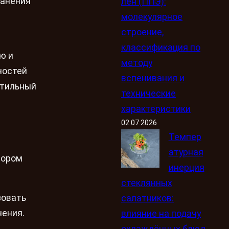
ранения
лен (ППЭ):
молекулярное
строение,
классификация по
ю и
методу
ностей
вспенивания и
стильный
технические
характеристики
02.07.2026
Темпер
атурная
бором
инерция
стеклянных
зовать
салатников:
нения.
влияние на подачу
охлаждённых блюд