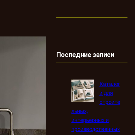
Последние записи
Каталог
и для
строите
льных,
интерьерных и
производственных