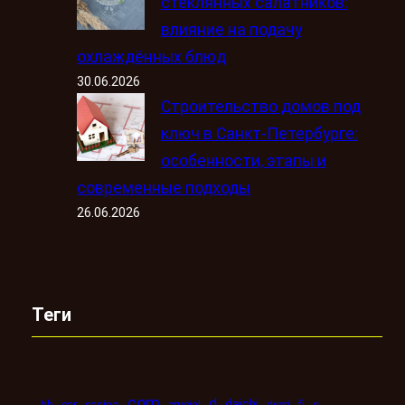
стеклянных салатников:
влияние на подачу
охлаждённых блюд
30.06.2026
Строительство домов под
ключ в Санкт-Петербурге:
особенности, этапы и
современные подходы
26.06.2026
Теги
com
d
daichi
bb
car
casino
crucial
dveri
fi
g