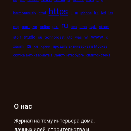
https
kz
ii
harmoniously
html
iii
iphone
led
les
ru
mint
pro
spb
mig
online
seo
sms
steam
mir
www
studio
wi
stolf
su
technorosst
utp
was
x
xn
xiaomi
xxi
кухни
продать антиквариат в Москве
скупка антиквариата в Санкт-Петербурге
сплит-система
О нас
Журнал на тему интерьера дома,
дачных идей, строительства и