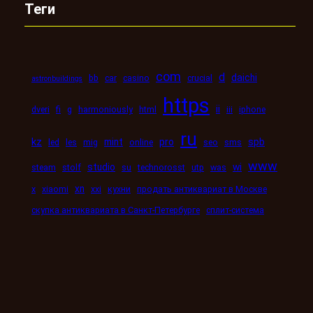
Теги
com
d
daichi
bb
car
casino
crucial
astronbuildings
https
ii
dveri
fi
g
harmoniously
html
iii
iphone
ru
kz
mint
pro
spb
led
les
mig
online
seo
sms
www
studio
wi
steam
stolf
su
technorosst
utp
was
xn
x
xiaomi
xxi
кухни
продать антиквариат в Москве
скупка антиквариата в Санкт-Петербурге
сплит-система