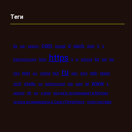
Теги
com
d
daichi
bb
car
casino
crucial
dveri
fi
g
https
kz
ii
harmoniously
html
iii
iphone
led
les
ru
mint
pro
spb
mig
online
seo
sms
steam
mir
www
studio
wi
stolf
su
technorosst
utp
was
x
xn
xiaomi
xxi
кухни
продать антиквариат в Москве
скупка антиквариата в Санкт-Петербурге
сплит-система