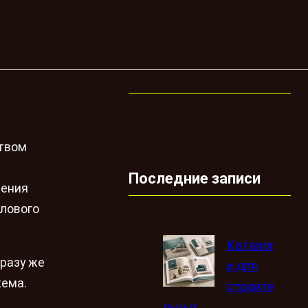
твом
Последние записи
чения
тлового
Каталог
сразу же
и для
хема.
строите
льных,