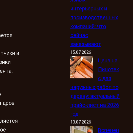
и
интерьерных и
производственных
компаний: что
сейчас
ается
заказывают
15.07.2026
тчики и
Цена на
онки
Пинотек
ента.
с для
наружных работ по
я
дереву: актуальный
ы дров
прайс-лист на 2026
год
вляется
13.07.2026
ное
Вспенен