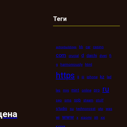
Теги
bb
car
casino
astronbuildings
com
d
daichi
crucial
dveri
fi
g
harmoniously
html
https
kz
ii
iii
iphone
led
ru
mint
pro
les
mig
online
spb
seo
sms
steam
stolf
studio
su
technorosst
utp
was
цена
www
wi
xn
x
xiaomi
xxi
кухни