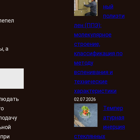
ный
полиэти
пепел
лен (ППЭ):
молекулярное
строение,
, а
классификация по
методу
вспенивания и
технические
характеристики
блюдать
02.07.2026
Темпер
го
атурная
подачу
инерция
ьной
стеклянных
 при