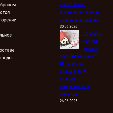
салатников:
образом
влияние на подачу
уются
охлаждённых блюд
горении
30.06.2026
Строите
ельное
льство
домов
составе
под ключ в Санкт-
отводы
Петербурге:
особенности,
этапы и
современные
подходы
26.06.2026