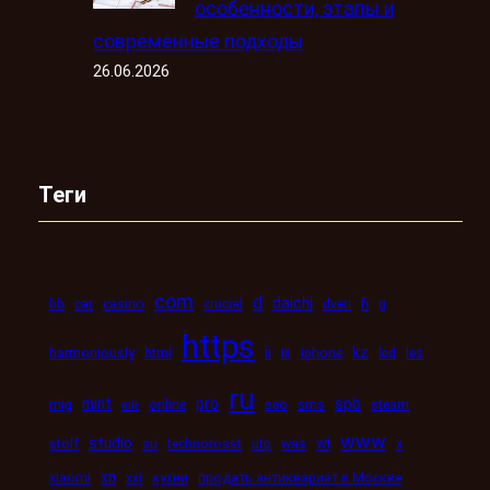
особенности, этапы и
современные подходы
26.06.2026
Теги
com
d
daichi
bb
car
casino
crucial
dveri
fi
g
https
kz
ii
harmoniously
html
iii
iphone
led
les
ru
mint
pro
spb
mig
online
seo
sms
steam
mir
www
studio
wi
stolf
su
technorosst
utp
was
x
xn
xiaomi
xxi
кухни
продать антиквариат в Москве