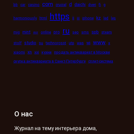
com
d
daichi
bb
car
casino
crucial
dveri
fi
g
https
kz
ii
harmoniously
html
iii
iphone
led
les
ru
mint
pro
spb
mig
online
seo
sms
steam
mir
www
studio
wi
stolf
su
technorosst
utp
was
x
xn
xiaomi
xxi
кухни
продать антиквариат в Москве
скупка антиквариата в Санкт-Петербурге
сплит-система
О нас
Журнал на тему интерьера дома,