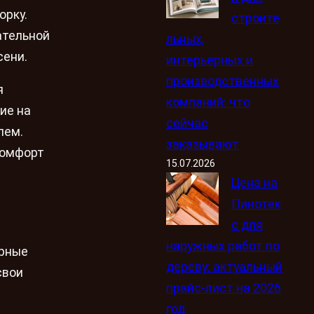
орку.
строите
ательной
льных,
сени.
интерьерных и
производственных
я
компаний: что
ие на
сейчас
лем.
заказывают
 комфорт
15.07.2026
Цена на
Пинотек
с для
наружных работ по
урные
дереву: актуальный
свои
прайс-лист на 2026
год