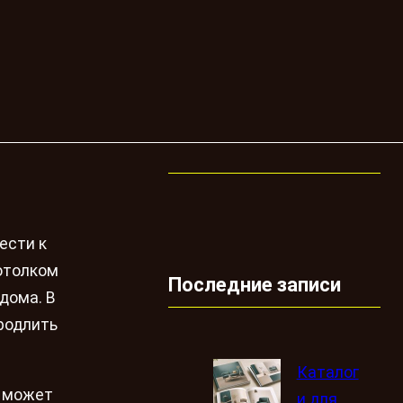
ести к
потолком
Последние записи
дома. В
родлить
Каталог
и может
и для