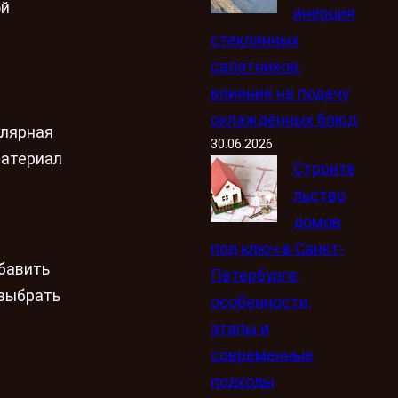
ой
инерция
стеклянных
салатников:
влияние на подачу
охлаждённых блюд
улярная
30.06.2026
материал
Строите
льство
домов
под ключ в Санкт-
бавить
Петербурге:
 выбрать
особенности,
этапы и
современные
подходы