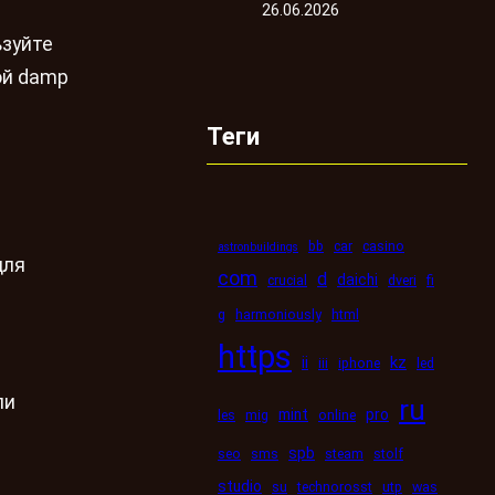
26.06.2026
ьзуйте
ой damp
Теги
bb
car
casino
astronbuildings
для
com
d
daichi
crucial
dveri
fi
g
harmoniously
html
https
kz
ii
iii
iphone
led
ли
ru
mint
pro
les
mig
online
spb
seo
sms
steam
stolf
studio
su
technorosst
utp
was