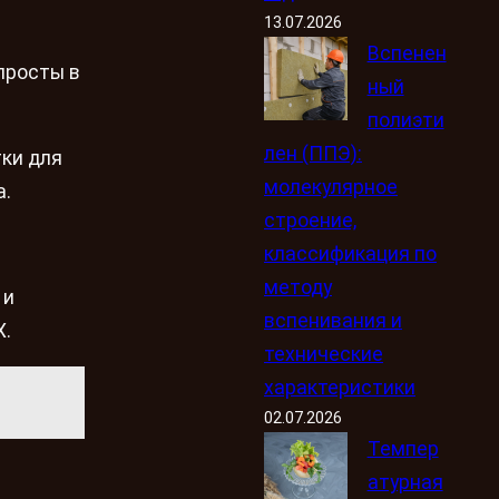
13.07.2026
Вспенен
просты в
ный
полиэти
лен (ППЭ):
тки для
молекулярное
а.
строение,
классификация по
методу
 и
вспенивания и
Х.
технические
характеристики
02.07.2026
Темпер
атурная