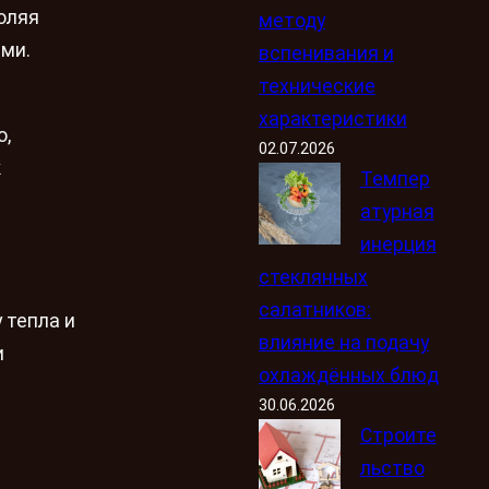
оляя
методу
ми.
вспенивания и
технические
характеристики
о,
02.07.2026
к
Темпер
атурная
инерция
стеклянных
салатников:
 тепла и
влияние на подачу
и
охлаждённых блюд
30.06.2026
Строите
льство