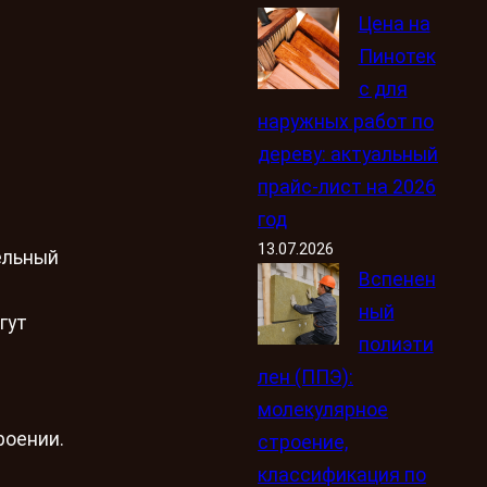
Цена на
Пинотек
с для
наружных работ по
дереву: актуальный
прайс-лист на 2026
год
13.07.2026
ельный
Вспенен
ный
гут
полиэти
лен (ППЭ):
молекулярное
роении.
строение,
классификация по