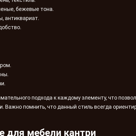
нь, текстиль.
леные, бежевые тона.
, антиквариат.
добство.
ром.
ины.
и.
имательного подхода к каждому элементу, что позво
и. Важно помнить, что данный стиль всегда ориенти
е для мебели кантри