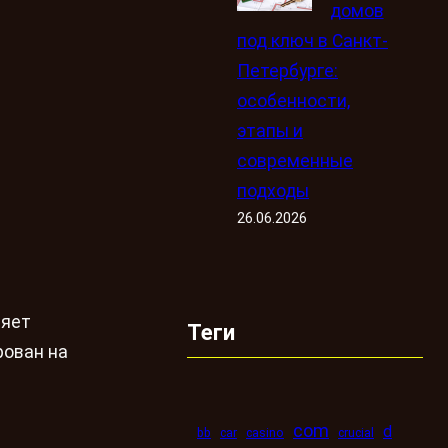
домов
под ключ в Санкт-
Петербурге:
особенности,
этапы и
современные
подходы
26.06.2026
ляет
Теги
рован на
com
d
bb
car
casino
crucial