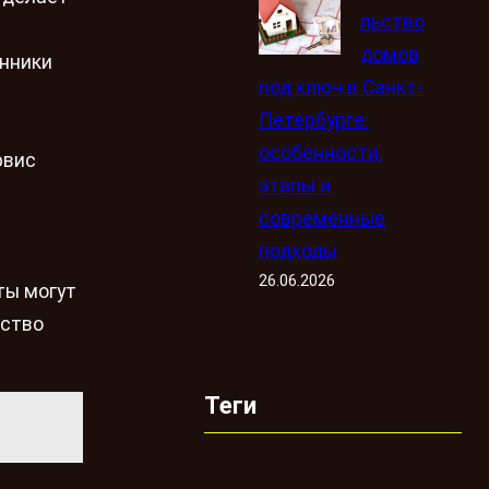
льство
домов
енники
под ключ в Санкт-
Петербурге:
особенности,
рвис
этапы и
современные
подходы
26.06.2026
ты могут
бство
Теги