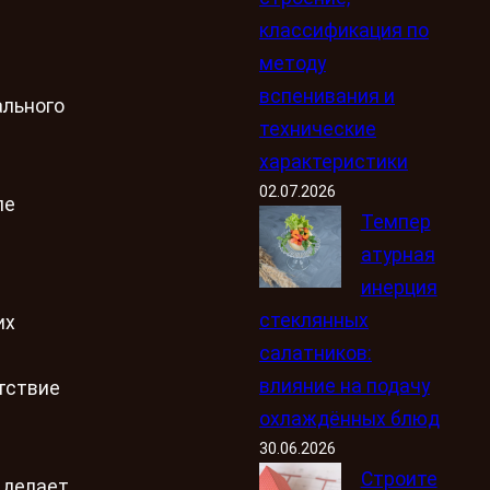
классификация по
методу
вспенивания и
ального
технические
характеристики
02.07.2026
ле
Темпер
атурная
инерция
стеклянных
их
салатников:
влияние на подачу
тствие
охлаждённых блюд
30.06.2026
Строите
 делает