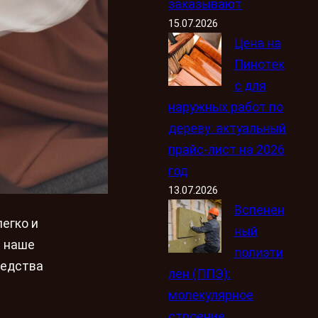
заказывают
15.07.2026
Цена на
Пинотек
с для
наружных работ по
дереву: актуальный
прайс-лист на 2026
год
13.07.2026
Вспенен
егко и
ный
в наше
полиэти
редства
лен (ППЭ):
молекулярное
строение,