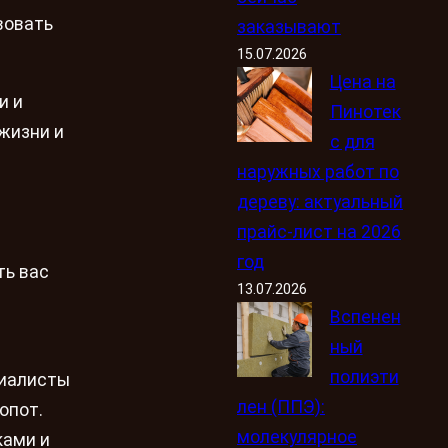
вовать
заказывают
15.07.2026
Цена на
и и
Пинотек
жизни и
с для
наружных работ по
дереву: актуальный
прайс-лист на 2026
год
ть вас
13.07.2026
Вспенен
ный
полиэти
циалисты
лен (ППЭ):
опот.
молекулярное
ками и