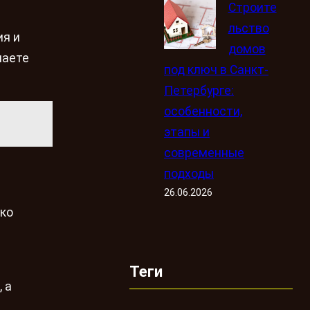
Строите
льство
ия и
домов
чаете
под ключ в Санкт-
Петербурге:
особенности,
этапы и
современные
подходы
26.06.2026
ько
Теги
 а