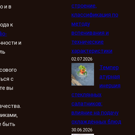
строение,
о и в
классификация по
методу
ода к
вспенивания и
io-
технические
нности и
характеристики
ль
02.07.2026
Темпер
сового
атурная
ься с
инерция
те вы
стеклянных
салатников:
ачества.
влияние на подачу
иками,
охлаждённых блюд
е быть
30.06.2026