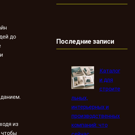
айн
дей до
Последние записи
е
 и
Каталог
и для
строите
аданием.
льных,
интерьерных и
производственных
ходя из
компаний: что
 чтобы
сейчас